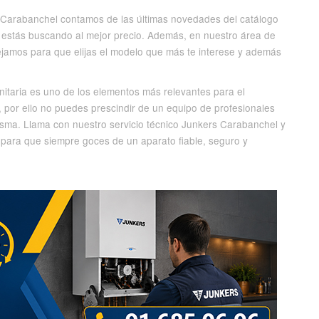
s Carabanchel contamos de las últimas novedades del catálogo
e estás buscando al mejor precio. Además, en nuestro área de
jamos para que elijas el modelo que más te interese y además
nitaria es uno de los elementos más relevantes para el
 por ello no puedes prescindir de un equipo de profesionales
isma. Llama con nuestro servicio técnico Junkers Carabanchel y
 para que siempre goces de un aparato fiable, seguro y