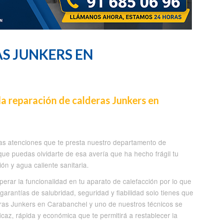
S JUNKERS EN
la reparación de calderas Junkers en
las atenciones que te presta nuestro departamento de
ue puedas olvidarte de esa avería que ha hecho frágil tu
ón y agua caliente sanitaria.
erar la funcionalidad en tu aparato de calefacción por lo que
garantías de salubridad, seguridad y fiabilidad solo tienes que
ras Junkers en Carabanchel y uno de nuestros técnicos se
icaz, rápida y económica que te permitirá a restablecer la