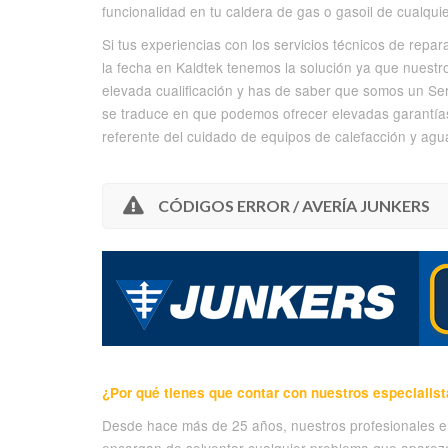
funcionalidad en tu caldera de gas o gasoil de cualqui
Si tus experiencias con los servicios técnicos de rep
la fecha en Kaldtek tenemos la solución ya que nuestr
elevada cualificación y has de saber que somos un Serv
se traduce en que podemos ofrecer elevadas garantías 
referente del cuidado de equipos de calefacción y agua
CÓDIGOS ERROR / AVERÍA JUNKERS
¿Por qué tienes que contar con nuestros especialis
Desde hace más de 25 años, nuestros profesionales 
encargan de solventar cualquier problema que aparezc