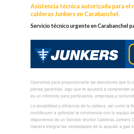
Asistencia técnica autorizada para el
calderas Junkers en Carabanchel.
Servicio técnico urgente en Carabanchel pa
Operamos para proporcionarte las atenciones que tu ca
plenas garantías, algo que te ayudará a comprender p
es un referente para particulares, empresas y comuni
La durabilidad y eficiencia de tu caldera, así como la
contribuyen a optimizar la convivencia con tu equipo d
disponemos de un Servicio técnico Calderas Junkers Ca
manera integral las necesidades de tu aparato a gas o 