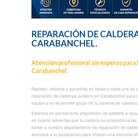
REPARACIÓN DE CALDERA
CARABANCHEL.
Atención profesional sin esperas para 
Carabanchel.
Rapidez, eficacia y garantías en todas y cada una de 
reparación de calderas Junkers en Carabanchel para q
equipo y no te permite gozar de tu sistema de calefacci
Estamos en permanente disposición de asistirte a recup
en cuanto adviertas que tu caldera no proporciona las 
llamar a nuestro departamento de reparación de calde
acercará a tu localización para ofrecer una atención ef