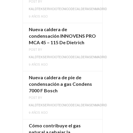
POST BY
KALDTEKSERVICIOTECNICODECALDERASENMADRID
9 AÑOS AGO
Nueva caldera de
condensación INNOVENS PRO
MCA 45 – 115 De Dietrich
POST BY
KALDTEKSERVICIOTECNICODECALDERASENMADRID
9 AÑOS AGO
Nueva caldera de pie de
condensación a gas Condens
7000 F Bosch
POST BY
KALDTEKSERVICIOTECNICODECALDERASENMADRID
9 AÑOS AGO
Cómo contribuye el gas
natural a rebajar la