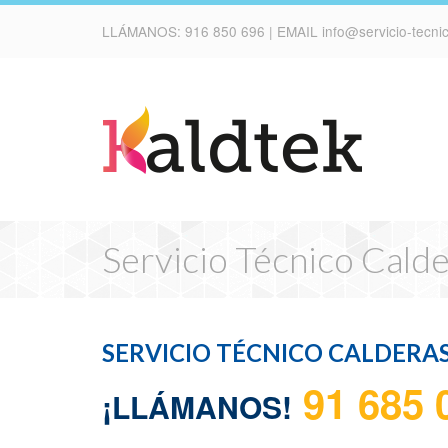
LLÁMANOS:
916 850 696
| EMAIL
info@servicio-tecn
Servicio Técnico Cald
SERVICIO TÉCNICO CALDERA
91 685 
¡LLÁMANOS!