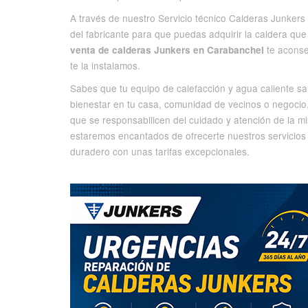
A través de nuestro Servicio técnico Calderas Junker
del fabricante para que puedas adquirir la caldera qu
te aconse
venta de calderas Junkers en Carabanchel
te la instalamos.
Sabes que tu equipo de calefacción y agua caliente sa
bienestar en tu casa, comunidad de vecinos o negocio,
que se responsabilicen del cuidado y atención de la m
estaremos encantados de ofrecerte nuestros servicios
duradero con unas tarifas excepcionales.