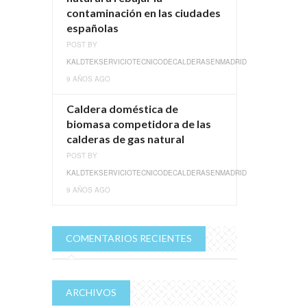
contaminación en las ciudades
españolas
POST BY
KALDTEKSERVICIOTECNICODECALDERASENMADRID
9 AÑOS AGO
Caldera doméstica de
biomasa competidora de las
calderas de gas natural
POST BY
KALDTEKSERVICIOTECNICODECALDERASENMADRID
9 AÑOS AGO
COMENTARIOS RECIENTES
ARCHIVOS