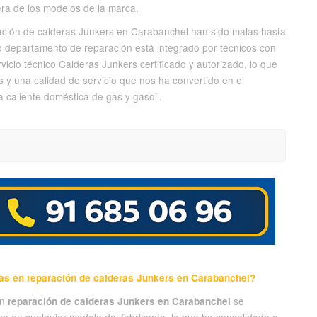
era de los modelos de la marca.
aración de calderas Junkers en Carabanchel han sido malas hasta
o departamento de reparación está integrado por técnicos con
icio técnico Calderas Junkers certificado y autorizado, lo que
y una calidad de servicio que nos ha convertido en el
 caliente doméstica de gas y gasoil.
tas en reparación de calderas Junkers en Carabanchel?
en
se
reparación de calderas Junkers en Carabanchel
a en cualquier modelo del fabricante, lo que ha consolidado a