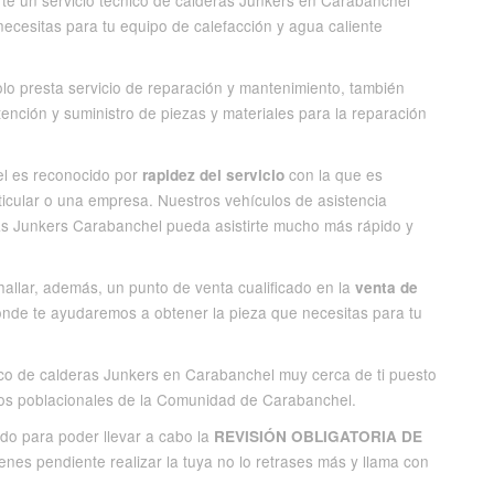
te un servicio técnico de calderas Junkers en Carabanchel
necesitas para tu equipo de calefacción y agua caliente
lo presta servicio de reparación y mantenimiento, también
atención y suministro de piezas y materiales para la reparación
el es reconocido por
con la que es
rapidez del servicio
ticular o una empresa. Nuestros vehículos de asistencia
as Junkers Carabanchel pueda asistirte mucho más rápido y
hallar, además, un punto de venta cualificado en la
venta de
onde te ayudaremos a obtener la pieza que necesitas para tu
nico de calderas Junkers en Carabanchel muy cerca de ti puesto
eos poblacionales de la Comunidad de Carabanchel.
ado para poder llevar a cabo la
REVISIÓN OBLIGATORIA DE
enes pendiente realizar la tuya no lo retrases más y llama con