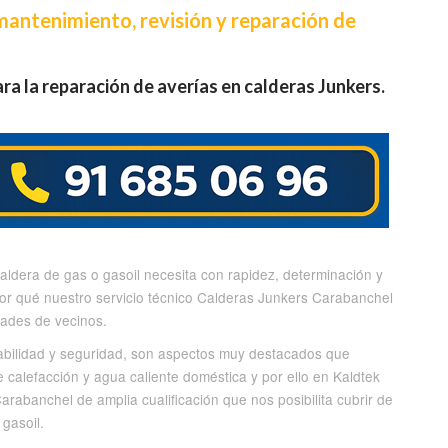
 mantenimiento, revisión y reparación de
ra la reparación de averías en calderas Junkers.
ldera de gas o gasoil necesita con rapidez, determinación y
or qué nuestro servicio técnico Calderas Junkers Carabanchel
dades de vecinos.
 fiabilidad y seguridad, son aspectos muy destacados que
e calefacción y agua caliente doméstica y por ello en Kaldtek
rabanchel de amplia cualificación que nos posibilita cubrir de
gasoil.