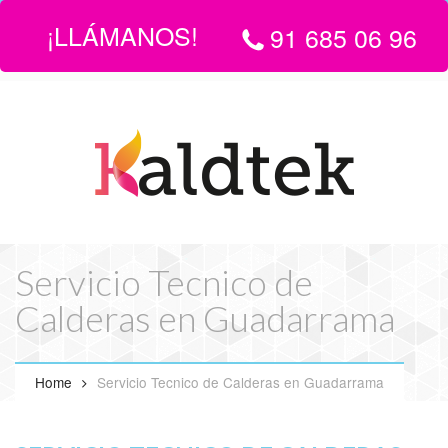
¡LLÁMANOS!
91 685 06 96
LLÁMANOS:
916 850 696
| EMAIL
info@servicio-tecnico-de-
calderas-en-madrid.com
Servicio Tecnico de
Calderas en Guadarrama
Home
Servicio Tecnico de Calderas en Guadarrama