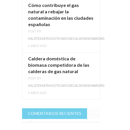
Cómo contribuye el gas
natural a rebajar la
contaminación en las ciudades
españolas
POST BY
KALDTEKSERVICIOTECNICODECALDERASENMADRID
9 AÑOS AGO
Caldera doméstica de
biomasa competidora de las
calderas de gas natural
POST BY
KALDTEKSERVICIOTECNICODECALDERASENMADRID
9 AÑOS AGO
COMENTARIOS RECIENTES