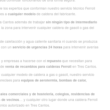
pueda continuar funcionando de una forma segura.
de los expertos que conforman nuestro servicio técnico Ferroli
les a
de caldera del fabricante.
cualquier modelo
res Cantos además de trabajar
sin ningún tipo de intermediario
la zona para intervenir cualquier caldera de gasoil o gas del
de calefacción y agua caliente sanitaria ni cuando se produzca
a con un
para intervenir averías
servicio de urgencias 24 horas
s y empresas a hacerse con el
que necesitan para
repuesto
o de
en Tres Cantos.
venta de recambios para calderas Ferroli
cualquier modelo de caldera a gas o gasoil, nuestro servicio
 precises para
equipos de aerotermia, bombas de calor,
cales comerciales y de hostelería, colegios, residencias de
… y cualquier otro lugar donde una caldera Ferroli
s de vecinos
écnico autorizado en Tres Cantos.