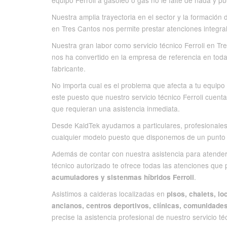
equipo Ferroli a gasóleo o gas no le falte de nada y 
Nuestra amplia trayectoria en el sector y la formación 
en Tres Cantos nos permite prestar atenciones integra
Nuestra gran labor como servicio técnico Ferroli en T
nos ha convertido en la empresa de referencia en toda 
fabricante.
No importa cual es el problema que afecta a tu equipo 
este puesto que nuestro servicio técnico Ferroli cuent
que requieran una asistencia inmediata.
Desde KaldTek ayudamos a particulares, profesionale
cualquier modelo puesto que disponemos de un punt
Además de contar con nuestra asistencia para atender 
técnico autorizado te ofrece todas las atenciones que
.
acumuladores y sistenmas híbridos Ferroli
Asistimos a calderas localizadas en
pisos, chalets, lo
ancianos, centros deportivos, clínicas, comunidade
precise la asistencia profesional de nuestro servicio t