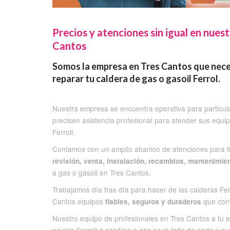
Precios y atenciones sin igual en nuest
Cantos
Somos la empresa en Tres Cantos que necesi
reparar tu caldera de gas o gasoil Ferrol.
Nuestra empresa se encuentra operativa para particu
precisen asistencia profesional para atender sus equip
Ferroli.
Contamos con un amplio abanico de atenciones para t
revisión, venta, instalación, recambios, mantenimie
a gas o gasoil en Tres Cantos.
Trabajamos día tras día para hacer de las calderas Fer
Cantos equipos
que cont
fiables, seguros y duraderos
Nuestro equipo de profesionales en Tres Cantos a tu e