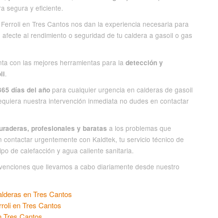
a segura y eficiente.
Ferroli en Tres Cantos nos dan la experiencia necesaria para
 afecte al rendimiento o seguridad de tu caldera a gasoil o gas
nta con las mejores herramientas para la
detección y
.
li
para cualquier urgencia en calderas de gasoil
365 días del año
requiera nuestra intervención inmediata no dudes en contactar
a los problemas que
uraderas, profesionales y baratas
n contactar urgentemente con Kaldtek, tu servicio técnico de
po de calefacción y agua caliente sanitaria.
venciones que llevamos a cabo diariamente desde nuestro
calderas en Tres Cantos
roli en Tres Cantos
n Tres Cantos