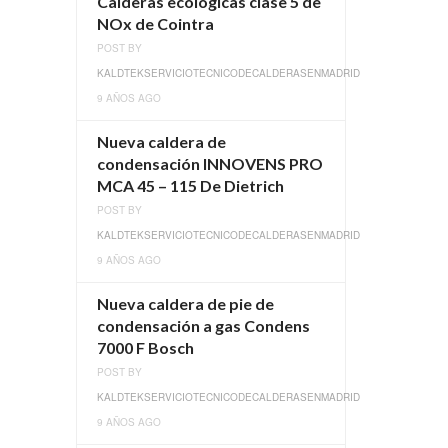
Calderas ecológicas clase 5 de
NOx de Cointra
POST BY
KALDTEKSERVICIOTECNICODECALDERASENMADRID
9 AÑOS AGO
Nueva caldera de
condensación INNOVENS PRO
MCA 45 – 115 De Dietrich
POST BY
KALDTEKSERVICIOTECNICODECALDERASENMADRID
9 AÑOS AGO
Nueva caldera de pie de
condensación a gas Condens
7000 F Bosch
POST BY
KALDTEKSERVICIOTECNICODECALDERASENMADRID
9 AÑOS AGO