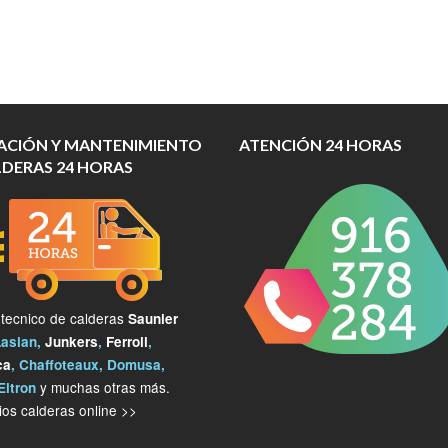
ACIÓN Y MANTENIMIENTO
ATENCIÓN 24 HORAS
LDERAS 24 HORAS
 tecnico de calderas
Saunier
Lasian,
Junkers
,
Ferroli
,
ca
, Chaffoteaux, Domusa,
y muchas otras más.
Eltron
os calderas online >>