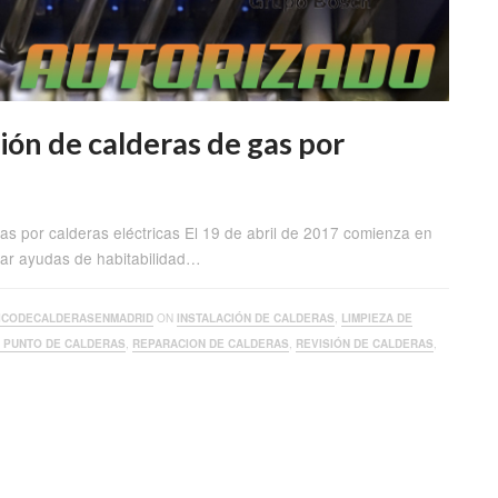
ión de calderas de gas por
as por calderas eléctricas El 19 de abril de 2017 comienza en
itar ayudas de habitabilidad…
ICODECALDERASENMADRID
ON
INSTALACIÓN DE CALDERAS
,
LIMPIEZA DE
A PUNTO DE CALDERAS
,
REPARACION DE CALDERAS
,
REVISIÓN DE CALDERAS
,