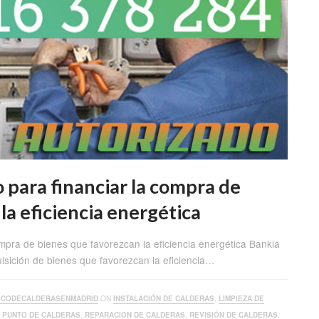
o para financiar la compra de
la eficiencia energética
ompra de bienes que favorezcan la eficiencia energética Bankia
uisición de bienes que favorezcan la eficiencia…
ICODECALDERASENMADRID
ON
INSTALACIÓN DE CALDERAS
,
LIMPIEZA DE
A PUNTO DE CALDERAS
,
REPARACION DE CALDERAS
,
REVISIÓN DE CALDERAS
,