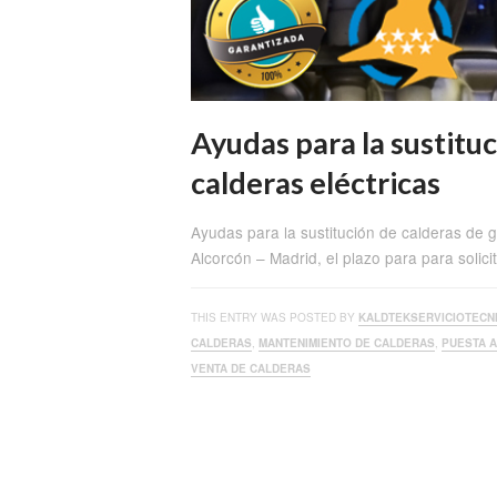
Ayudas para la sustituc
calderas eléctricas
Ayudas para la sustitución de calderas de g
Alcorcón – Madrid, el plazo para para solic
THIS ENTRY WAS POSTED BY
KALDTEKSERVICIOTECN
CALDERAS
,
MANTENIMIENTO DE CALDERAS
,
PUESTA 
VENTA DE CALDERAS