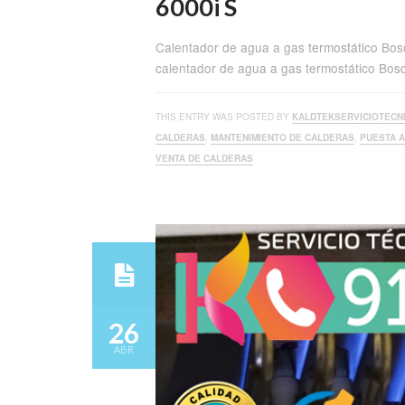
6000i S
Calentador de agua a gas termostático Bosc
calentador de agua a gas termostático Bo
THIS ENTRY WAS POSTED BY
KALDTEKSERVICIOTECN
CALDERAS
,
MANTENIMIENTO DE CALDERAS
,
PUESTA 
VENTA DE CALDERAS
26
ABR