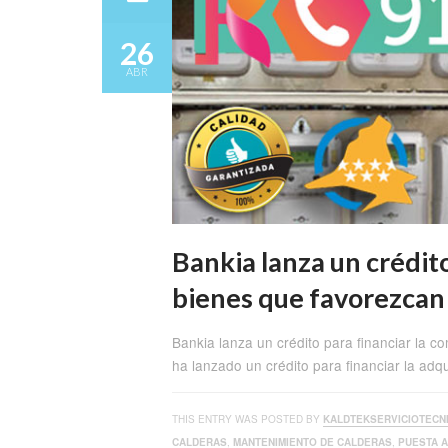
26
ABR
Bankia lanza un crédit
bienes que favorezcan 
Bankia lanza un crédito para financiar la c
ha lanzado un crédito para financiar la adq
THIS ENTRY WAS POSTED BY
KALDTEKSERVICIOTECN
CALDERAS
,
MANTENIMIENTO DE CALDERAS
,
PUESTA 