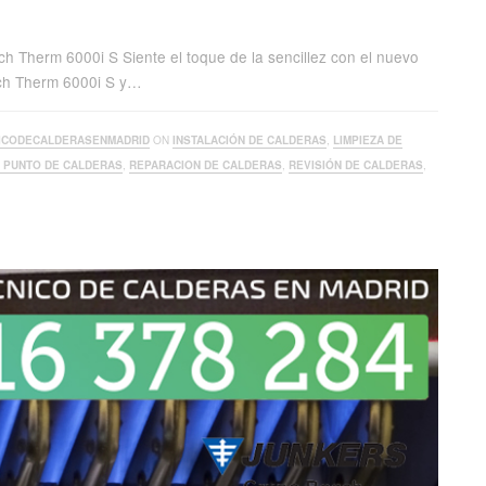
h Therm 6000i S Siente el toque de la sencillez con el nuevo
sch Therm 6000i S y…
ICODECALDERASENMADRID
ON
INSTALACIÓN DE CALDERAS
,
LIMPIEZA DE
A PUNTO DE CALDERAS
,
REPARACION DE CALDERAS
,
REVISIÓN DE CALDERAS
,