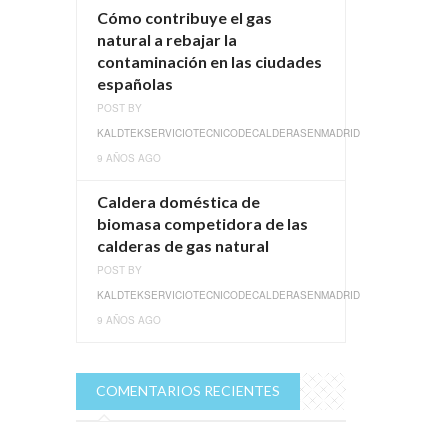
Cómo contribuye el gas
natural a rebajar la
contaminación en las ciudades
españolas
POST BY
KALDTEKSERVICIOTECNICODECALDERASENMADRID
9 AÑOS AGO
Caldera doméstica de
biomasa competidora de las
calderas de gas natural
POST BY
KALDTEKSERVICIOTECNICODECALDERASENMADRID
9 AÑOS AGO
COMENTARIOS RECIENTES