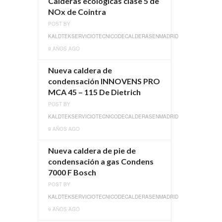
Calderas ecológicas clase 5 de
NOx de Cointra
POST BY
KALDTEKSERVICIOTECNICODECALDERASENMADRID
9 AÑOS AGO
Nueva caldera de
condensación INNOVENS PRO
MCA 45 – 115 De Dietrich
POST BY
KALDTEKSERVICIOTECNICODECALDERASENMADRID
9 AÑOS AGO
Nueva caldera de pie de
condensación a gas Condens
7000 F Bosch
POST BY
KALDTEKSERVICIOTECNICODECALDERASENMADRID
9 AÑOS AGO