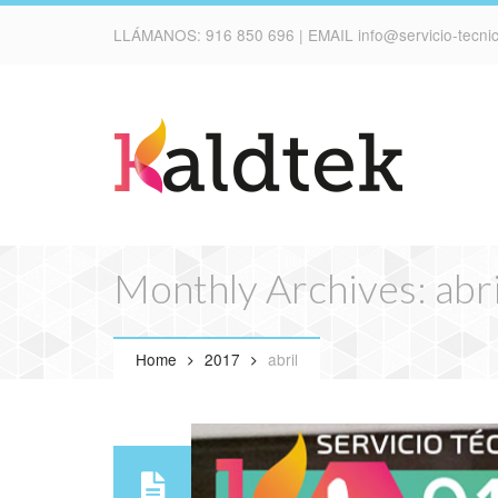
LLÁMANOS:
916 850 696
| EMAIL
info@servicio-tecn
Monthly Archives: abr
Home
2017
abril