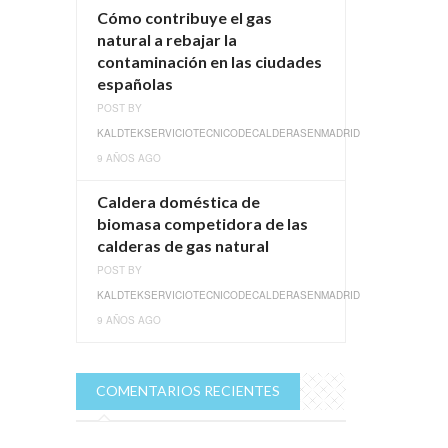
Cómo contribuye el gas
natural a rebajar la
contaminación en las ciudades
españolas
POST BY
KALDTEKSERVICIOTECNICODECALDERASENMADRID
9 AÑOS AGO
Caldera doméstica de
biomasa competidora de las
calderas de gas natural
POST BY
KALDTEKSERVICIOTECNICODECALDERASENMADRID
9 AÑOS AGO
COMENTARIOS RECIENTES