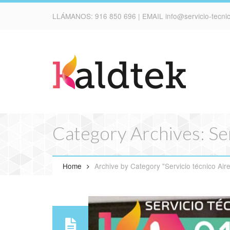
LLÁMANOS:
916 850 696
| EMAIL
info@servicio-tecn
Category Archives: Se
Home
Archive by Category "Servicio técnico Air