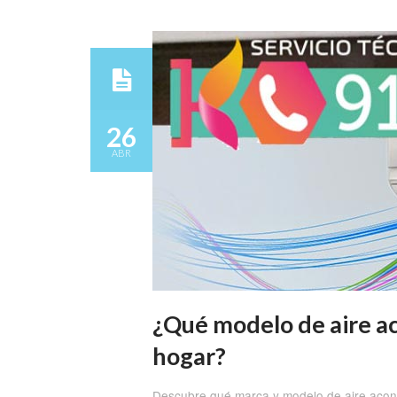
26
ABR
¿Qué modelo de aire a
hogar?
Descubre qué marca y modelo de aire acond