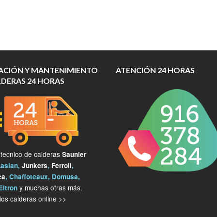
ACIÓN Y MANTENIMIENTO
ATENCIÓN 24 HORAS
LDERAS 24 HORAS
 tecnico de calderas
Saunier
Lasian,
Junkers
,
Ferroli
,
ca
, Chaffoteaux, Domusa,
y muchas otras más.
Eltron
os calderas online >>