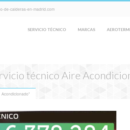
ico-de-calderas-en-madrid.com
SERVICIO TÉCNICO
MARCAS
AEROTERM
rvicio técnico Aire Acondici
e Acondicionado"