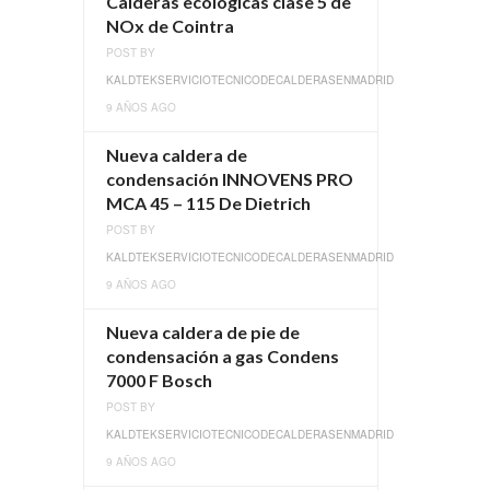
Calderas ecológicas clase 5 de
NOx de Cointra
POST BY
KALDTEKSERVICIOTECNICODECALDERASENMADRID
9 AÑOS AGO
Nueva caldera de
condensación INNOVENS PRO
MCA 45 – 115 De Dietrich
POST BY
KALDTEKSERVICIOTECNICODECALDERASENMADRID
9 AÑOS AGO
Nueva caldera de pie de
condensación a gas Condens
7000 F Bosch
POST BY
KALDTEKSERVICIOTECNICODECALDERASENMADRID
9 AÑOS AGO