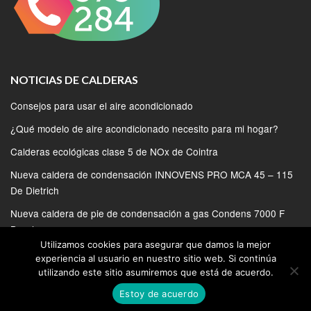
NOTICIAS DE CALDERAS
Consejos para usar el aire acondicionado
¿Qué modelo de aire acondicionado necesito para mi hogar?
Calderas ecológicas clase 5 de NOx de Cointra
Nueva caldera de condensación INNOVENS PRO MCA 45 – 115
De Dietrich
Nueva caldera de pie de condensación a gas Condens 7000 F
Bosch
Utilizamos cookies para asegurar que damos la mejor
experiencia al usuario en nuestro sitio web. Si continúa
utilizando este sitio asumiremos que está de acuerdo.
Estoy de acuerdo
© 2020 | SERVICIO TECNICO DE CALDERAS EN MADRID