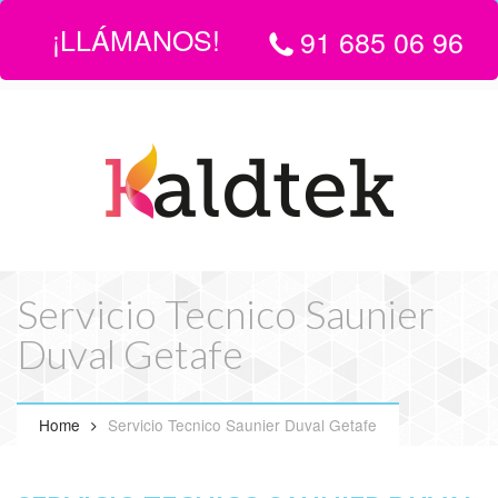
¡LLÁMANOS!
91 685 06 96
LLÁMANOS:
916 850 696
| EMAIL
info@servicio-tecnico-de-
calderas-en-madrid.com
Servicio Tecnico Saunier
Duval Getafe
Home
Servicio Tecnico Saunier Duval Getafe