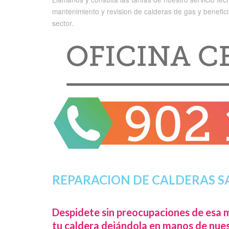
mantenimiento y revision de calderas de gas y benefic
sector.
REPARACION DE CALDERAS S
Despidete sin preocupaciones de esa m
tu caldera dejándola en manos de nues