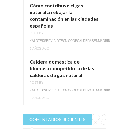
Cómo contribuye el gas
natural a rebajar la
contaminación en las ciudades
españolas
POST BY
KALDTEKSERVICIOTECNICODECALDERASENMADRID
9 AÑOS AGO
Caldera doméstica de
biomasa competidora de las
calderas de gas natural
POST BY
KALDTEKSERVICIOTECNICODECALDERASENMADRID
9 AÑOS AGO
COMENTARIOS RECIENTES