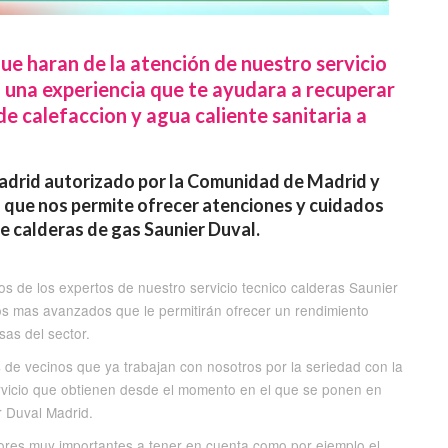
que haran de la atención de nuestro servicio
 una experiencia que te ayudara a recuperar
e calefaccion y agua caliente sanitaria a
Madrid autorizado por la Comunidad de Madrid y
lo que nos permite ofrecer atenciones y cuidados
e calderas de gas Saunier Duval.
 de los expertos de nuestro servicio tecnico calderas Saunier
dos mas avanzados que le permitirán ofrecer un rendimiento
as del sector.
de vecinos que ya trabajan con nosotros por la seriedad con la
ervicio que obtienen desde el momento en el que se ponen en
r Duval Madrid.
ctores muy importantes a tener en cuenta como por ejemplo el