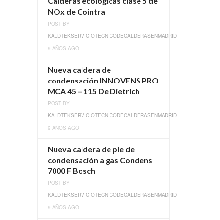
Calderas ecológicas clase 5 de
NOx de Cointra
POST BY
KALDTEKSERVICIOTECNICODECALDERASENMADRID
9 AÑOS AGO
Nueva caldera de
condensación INNOVENS PRO
MCA 45 – 115 De Dietrich
POST BY
KALDTEKSERVICIOTECNICODECALDERASENMADRID
9 AÑOS AGO
Nueva caldera de pie de
condensación a gas Condens
7000 F Bosch
POST BY
KALDTEKSERVICIOTECNICODECALDERASENMADRID
9 AÑOS AGO