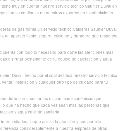
ue tiene muy en cuenta nuestro servicio tecnico Saunier Duval en
depositan su confianza en nuestros expertos en mantenimiento,
lderas de gas forma un servicio tecnico Calderas Saunier Duval
ta un aparato fiable, seguro, eficiente y duradero que responda
d cuenta con todo lo necesario para darte las atenciones mas
das disfrutar plenamente de tu equipo de calefacción y agua
nier Duval, hecho por el cual destaca nuestro servicio tecnico
 venta, instalacion y cualquier otro tipo de cuidado para tu
e atenderte con unas tarifas mucho mas económicas que
rid lo que ha hecho que cada vez sean mas las personas que
cción y agua caliente sanitaria.
ntermediarios, lo que agiliza la atención y nos permite
e diferencia considerablemente a nuestra empresa de otras