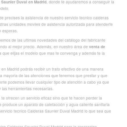
, donde te ayudaremos a conseguir la
 Saunier Duval en Madrid
odelo.
 precises la asistencia de nuestro servicio tecnico calderas
tras unidades moviles de asistencia autorizada para atenderte
n esperas.
nemos de las ultimas novedades del catálogo del fabricante
ando al mejor precio. Además, en nuestro área de
venta de
 que elijas el modelo que mas te convenga y además te la
 en Madrid podrás recibir un trato efectivo de una manera
la mayoria de las atenciones que tenemos que prestar y que
ente podemos llevar cualquier tipo de atención a cabo ya que
 y las herramientas necesarias.
te ofrecen un servicio eficaz sino que te hacen perder la
e produce un aparato de calefacción y agua caliente sanitaria
servicio tecnico Calderas Saunier Duval Madrid lo que sea que
cnico Calderas Saunier Duval Madrid para la reparacion,