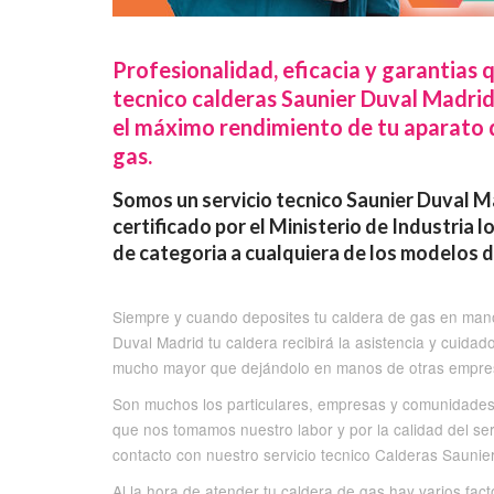
Profesionalidad, eficacia y garantias 
tecnico calderas Saunier Duval Madrid
el máximo rendimiento de tu aparato d
gas.
Somos un servicio tecnico Saunier Duval 
certificado por el Ministerio de Industria 
de categoria a cualquiera de los modelos d
Siempre y cuando deposites tu caldera de gas en manos
Duval Madrid tu caldera recibirá la asistencia y cuida
mucho mayor que dejándolo en manos de otras empres
Son muchos los particulares, empresas y comunidades 
que nos tomamos nuestro labor y por la calidad del s
contacto con nuestro servicio tecnico Calderas Saunie
Al la hora de atender tu caldera de gas hay varios fa