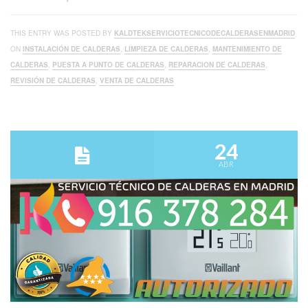
THIS ENTRY WAS POSTED BY
KALDTEKSERVICIOTECNICODECALDERASENMADRID
ON
INSTALACIÓN DE CALDERAS
,
LIMPIEZA DE CALDERAS
,
MANTENIMIENTO DE
CALDERAS
,
PUESTA A PUNTO DE CALDERAS
,
REPARACION DE CALDERAS
,
REVISIÓN DE CALDERAS
,
VENTA DE CALDERAS
24
ABR