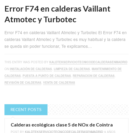
Error F74 en calderas Vaillant
Atmotec y Turbotec
Error F74 en calderas Vaillant Atmotec y Turbotec El Error F74 en
calderas Vaillant Atmotec y Turbotec es muy habitual y la caldera
se queda sin poder funcionar, Te explicamos…
THIS ENTRY WAS POSTED BY
KALDTEKSERVICIOTECNICODECALDERASENMADRID
ON
INSTALACIÓN DE CALDERAS
,
LIMPIEZA DE CALDERAS
,
MANTENIMIENTO DE
CALDERAS
,
PUESTA A PUNTO DE CALDERAS
,
REPARACION DE CALDERAS
,
REVISIÓN DE CALDERAS
,
VENTA DE CALDERAS
RECENT POSTS
Calderas ecológicas clase 5 de NOx de Cointra
POST BY
KALDTEKSERVICIOTECNICODECALDERASENMADRID
9 AÑOS