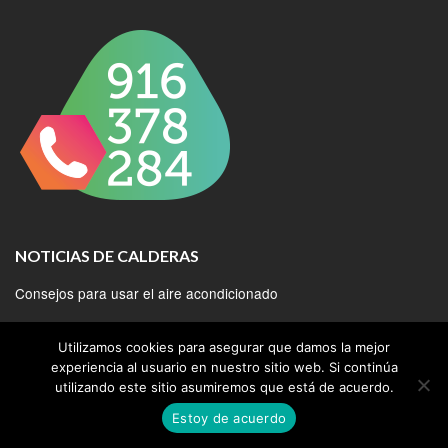
NOTICIAS DE CALDERAS
Consejos para usar el aire acondicionado
¿Qué modelo de aire acondicionado necesito para mi hogar?
Utilizamos cookies para asegurar que damos la mejor
Calderas ecológicas clase 5 de NOx de Cointra
experiencia al usuario en nuestro sitio web. Si continúa
utilizando este sitio asumiremos que está de acuerdo.
Nueva caldera de condensación INNOVENS PRO MCA 45 – 115
De Dietrich
Estoy de acuerdo
Nueva caldera de pie de condensación a gas Condens 7000 F