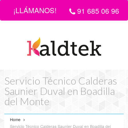
¡LLÁMANOS!
91 685 06 96
LLÁMANOS:
916 850 696
| EMAIL
info@servicio-tecnico-de-
calderas-en-madrid.com
Servicio Técnico Calderas
Saunier Duval en Boadilla
del Monte
Home
Servicio Técnico Calderas Saunier Duval en Boadilla del