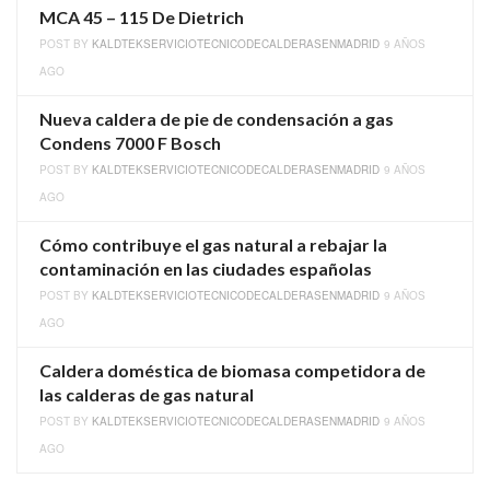
MCA 45 – 115 De Dietrich
POST BY
KALDTEKSERVICIOTECNICODECALDERASENMADRID
9 AÑOS
AGO
Nueva caldera de pie de condensación a gas
Condens 7000 F Bosch
POST BY
KALDTEKSERVICIOTECNICODECALDERASENMADRID
9 AÑOS
AGO
Cómo contribuye el gas natural a rebajar la
contaminación en las ciudades españolas
POST BY
KALDTEKSERVICIOTECNICODECALDERASENMADRID
9 AÑOS
AGO
Caldera doméstica de biomasa competidora de
las calderas de gas natural
POST BY
KALDTEKSERVICIOTECNICODECALDERASENMADRID
9 AÑOS
AGO