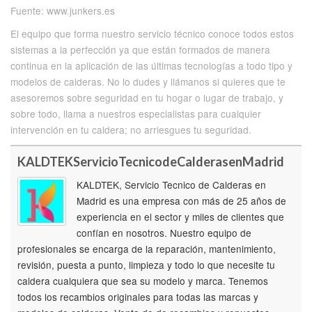
Fuente: www.junkers.es
El equipo que forma nuestro servicio técnico conoce todos estos
sistemas a la perfección ya que están formados de manera
continua en la aplicación de las últimas tecnologías a todo tipo y
modelos de calderas. No lo dudes y llámanos si quieres que te
asesoremos sobre seguridad en tu hogar o lugar de trabajo, y
sobre todo, llama a nuestros especialistas para cualquier
intervención en tu caldera; no arriesgues tu seguridad.
KALDTEKServicioTecnicodeCalderasenMadrid
KALDTEK, Servicio Tecnico de Calderas en
Madrid es una empresa con más de 25 años de
experiencia en el sector y miles de clientes que
confían en nosotros. Nuestro equipo de
profesionales se encarga de la reparación, mantenimiento,
revisión, puesta a punto, limpieza y todo lo que necesite tu
caldera cualquiera que sea su modelo y marca. Tenemos
todos los recambios originales para todas las marcas y