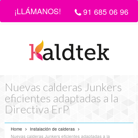
¡LLÁMANOS!
91 685 06 96
LLÁMANOS:
916 850 696
| EMAIL
info@servicio-tecnico-de-
calderas-en-madrid.com
Nuevas calderas Junkers
eficientes adaptadas a la
Directiva ErP
Home
Instalación de calderas
Nuevas calderas Junkers eficientes adaptadas a la