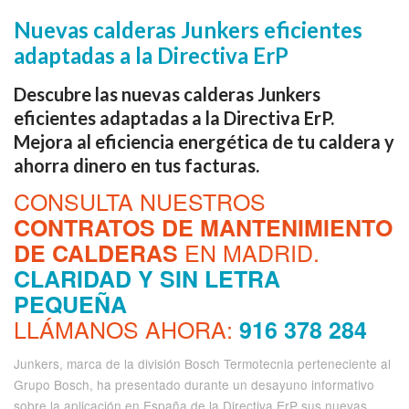
Nuevas calderas Junkers eficientes
adaptadas a la Directiva ErP
Descubre las nuevas calderas Junkers
eficientes adaptadas a la Directiva ErP.
Mejora al eficiencia energética de tu caldera y
ahorra dinero en tus facturas.
CONSULTA NUESTROS
CONTRATOS DE MANTENIMIENTO
EN MADRID.
DE CALDERAS
CLARIDAD Y SIN LETRA
PEQUEÑA
LLÁMANOS AHORA:
916 378 284
Junkers, marca de la división Bosch Termotecnia perteneciente al
Grupo Bosch, ha presentado durante un desayuno informativo
sobre la aplicación en España de la Directiva ErP sus nuevas