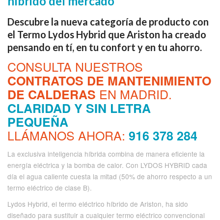
híbrido del mercado
Descubre la nueva categoría de producto con
el Termo Lydos Hybrid que Ariston ha creado
pensando en tí, en tu confort y en tu ahorro.
CONSULTA NUESTROS
CONTRATOS DE MANTENIMIENTO
EN MADRID.
DE CALDERAS
CLARIDAD Y SIN LETRA
PEQUEÑA
LLÁMANOS AHORA:
916 378 284
La exclusiva inteligencia híbrida combina de manera eficiente la
energía eléctrica y la bomba de calor. Con LYDOS HYBRID cada
día el agua caliente cuesta la mitad (50% de ahorro respecto a un
termo eléctrico de clase B).
Lydos Hybrid, el termo eléctrico híbrido de Ariston, ha sido
diseñado para sustituir a cualquier termo eléctrico convencional