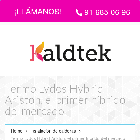
¡LLÁMANOS!
91 685 06 96
LLÁMANOS:
916 850 696
| EMAIL
info@servicio-tecnico-de-
calderas-en-madrid.com
Termo Lydos Hybrid
Ariston, el primer híbrido
del mercado
Home
Instalación de calderas
Termo Lydos Hybrid Ariston, el primer híbrido del mercado