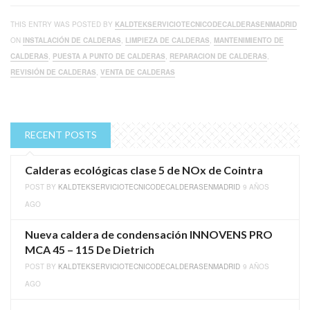
THIS ENTRY WAS POSTED BY
KALDTEKSERVICIOTECNICODECALDERASENMADRID
ON
INSTALACIÓN DE CALDERAS
,
LIMPIEZA DE CALDERAS
,
MANTENIMIENTO DE
CALDERAS
,
PUESTA A PUNTO DE CALDERAS
,
REPARACION DE CALDERAS
,
REVISIÓN DE CALDERAS
,
VENTA DE CALDERAS
RECENT POSTS
Calderas ecológicas clase 5 de NOx de Cointra
POST BY
KALDTEKSERVICIOTECNICODECALDERASENMADRID
9 AÑOS
AGO
Nueva caldera de condensación INNOVENS PRO
MCA 45 – 115 De Dietrich
POST BY
KALDTEKSERVICIOTECNICODECALDERASENMADRID
9 AÑOS
AGO