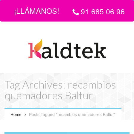
¡LLÁMANOS!
91 685 06 96
LLÁMANOS:
916 850 696
| EMAIL
info@servicio-tecnico-de-
calderas-en-madrid.com
Tag Archives: recambios
quemadores Baltur
Home
Posts Tagged "recambios quemadores Baltur"