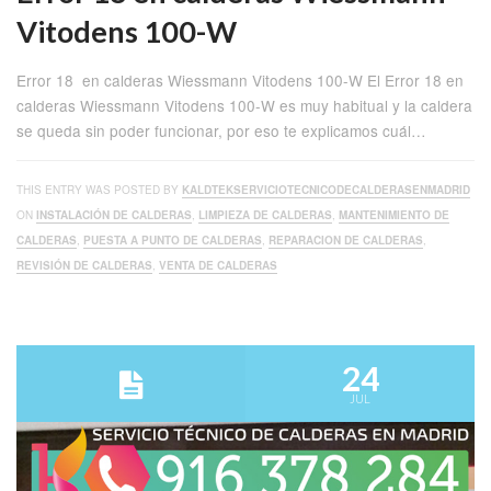
Vitodens 100-W
Error 18 en calderas Wiessmann Vitodens 100-W El Error 18 en
calderas Wiessmann Vitodens 100-W es muy habitual y la caldera
se queda sin poder funcionar, por eso te explicamos cuál…
THIS ENTRY WAS POSTED BY
KALDTEKSERVICIOTECNICODECALDERASENMADRID
ON
INSTALACIÓN DE CALDERAS
,
LIMPIEZA DE CALDERAS
,
MANTENIMIENTO DE
CALDERAS
,
PUESTA A PUNTO DE CALDERAS
,
REPARACION DE CALDERAS
,
REVISIÓN DE CALDERAS
,
VENTA DE CALDERAS
24
JUL