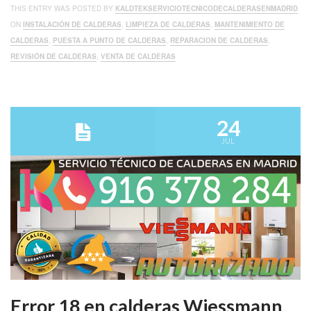
THIS ENTRY WAS POSTED BY
KALDTEKSERVICIOTECNICODECALDERASENMADRID
ON
INSTALACIÓN DE CALDERAS
,
LIMPIEZA DE CALDERAS
,
MANTENIMIENTO DE
CALDERAS
,
PUESTA A PUNTO DE CALDERAS
,
REPARACION DE CALDERAS
,
REVISIÓN DE CALDERAS
,
VENTA DE CALDERAS
24
JUL
Error 18 en calderas Wiessmann