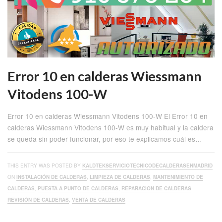
Error 10 en calderas Wiessmann
Vitodens 100-W
Error 10 en calderas Wiessmann Vitodens 100-W El Error 10 en
calderas Wiessmann Vitodens 100-W es muy habitual y la caldera
se queda sin poder funcionar, por eso te explicamos cuál es…
THIS ENTRY WAS POSTED BY
KALDTEKSERVICIOTECNICODECALDERASENMADRID
ON
INSTALACIÓN DE CALDERAS
,
LIMPIEZA DE CALDERAS
,
MANTENIMIENTO DE
CALDERAS
,
PUESTA A PUNTO DE CALDERAS
,
REPARACION DE CALDERAS
,
REVISIÓN DE CALDERAS
,
VENTA DE CALDERAS