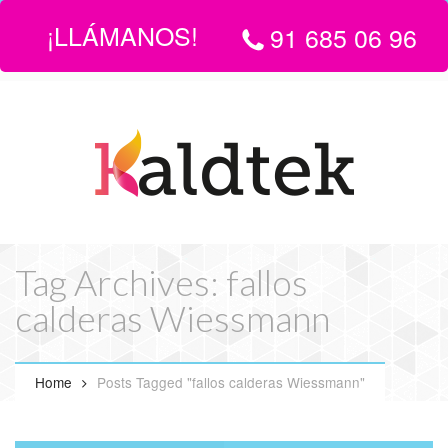
¡LLÁMANOS!
91 685 06 96
LLÁMANOS:
916 850 696
| EMAIL
info@servicio-tecnico-de-
calderas-en-madrid.com
Tag Archives: fallos
calderas Wiessmann
Home
Posts Tagged "fallos calderas Wiessmann"