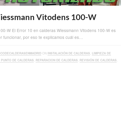
 Wiessmann Vitodens 100-W
100-W El Error 10 en calderas Wiessmann Vitodens 100-W es
er funcionar, por eso te explicamos cuál es…
ICODECALDERASENMADRID
ON
INSTALACIÓN DE CALDERAS
,
LIMPIEZA DE
A PUNTO DE CALDERAS
,
REPARACION DE CALDERAS
,
REVISIÓN DE CALDERAS
,