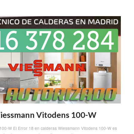
 Wiessmann Vitodens 100-W
100-W El Error 18 en calderas Wiessmann Vitodens 100-W es