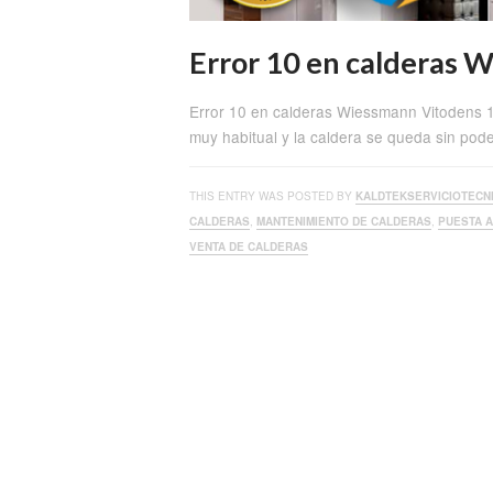
Error 10 en calderas
Error 10 en calderas Wiessmann Vitodens 
muy habitual y la caldera se queda sin pod
THIS ENTRY WAS POSTED BY
KALDTEKSERVICIOTECN
CALDERAS
,
MANTENIMIENTO DE CALDERAS
,
PUESTA 
VENTA DE CALDERAS