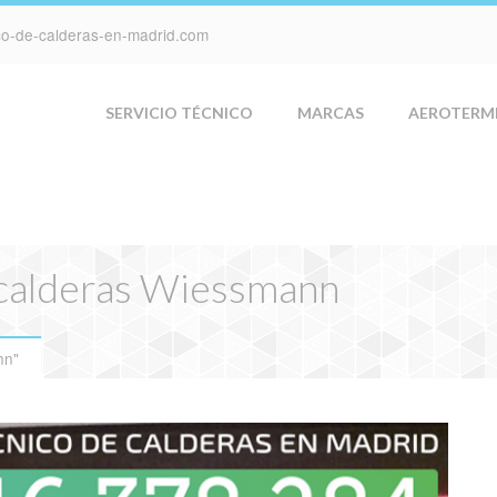
ico-de-calderas-en-madrid.com
SERVICIO TÉCNICO
MARCAS
AEROTERM
 calderas Wiessmann
nn"