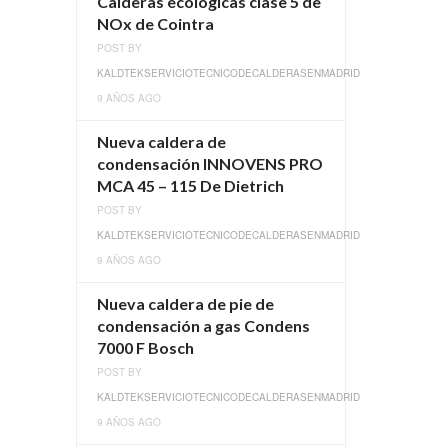
Calderas ecológicas clase 5 de
NOx de Cointra
POST BY
KALDTEKSERVICIOTECNICODECALDERASENMADRID
9 AÑOS AGO
Nueva caldera de
condensación INNOVENS PRO
MCA 45 – 115 De Dietrich
POST BY
KALDTEKSERVICIOTECNICODECALDERASENMADRID
9 AÑOS AGO
Nueva caldera de pie de
condensación a gas Condens
7000 F Bosch
POST BY
KALDTEKSERVICIOTECNICODECALDERASENMADRID
9 AÑOS AGO