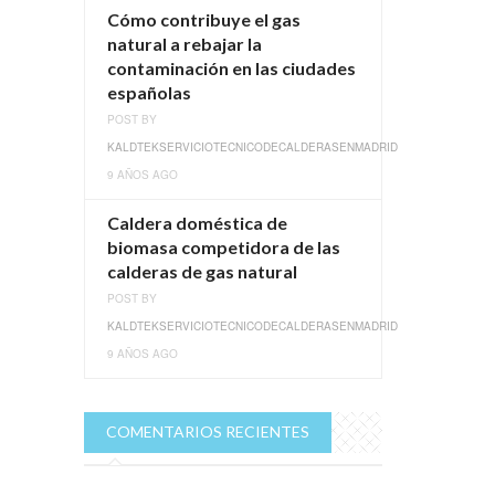
Cómo contribuye el gas
natural a rebajar la
contaminación en las ciudades
españolas
POST BY
KALDTEKSERVICIOTECNICODECALDERASENMADRID
9 AÑOS AGO
Caldera doméstica de
biomasa competidora de las
calderas de gas natural
POST BY
KALDTEKSERVICIOTECNICODECALDERASENMADRID
9 AÑOS AGO
COMENTARIOS RECIENTES