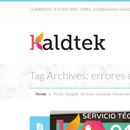
LLÁMANOS:
916 850 696
| EMAIL
info@servicio-tecn
Tag Archives: errores
Home
Posts Tagged "errores calderas Wiessma