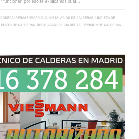
er funcionar, por eso te explicamos cuál…
ICODECALDERASENMADRID
ON
INSTALACIÓN DE CALDERAS
,
LIMPIEZA DE
A PUNTO DE CALDERAS
,
REPARACION DE CALDERAS
,
REVISIÓN DE CALDERAS
,