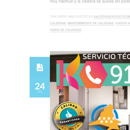
muy habitual y la caldera se queda sin pod
THIS ENTRY WAS POSTED BY
KALDTEKSERVICIOTECN
CALDERAS
,
MANTENIMIENTO DE CALDERAS
,
PUESTA 
VENTA DE CALDERAS
24
JUL