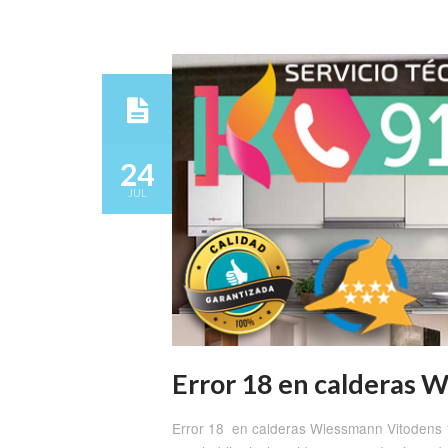
24
JUL
Error 18 en calderas
Error 18 en calderas Wiessmann Vitodens 