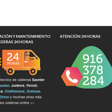
ACIÓN Y MANTENIMIENTO
ATENCIÓN 24 HORAS
LDERAS 24 HORAS
 tecnico de calderas
Saunier
Lasian,
Junkers
,
Ferroli
,
ca
, Chaffoteaux, Domusa,
y muchas otras más.
Eltron
os calderas online >>