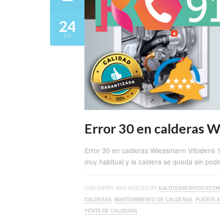
24
JUL
Error 30 en calderas
Error 30 en calderas Wiessmann Vitodens 
muy habitual y la caldera se queda sin pod
THIS ENTRY WAS POSTED BY
KALDTEKSERVICIOTECN
CALDERAS
,
MANTENIMIENTO DE CALDERAS
,
PUESTA 
VENTA DE CALDERAS