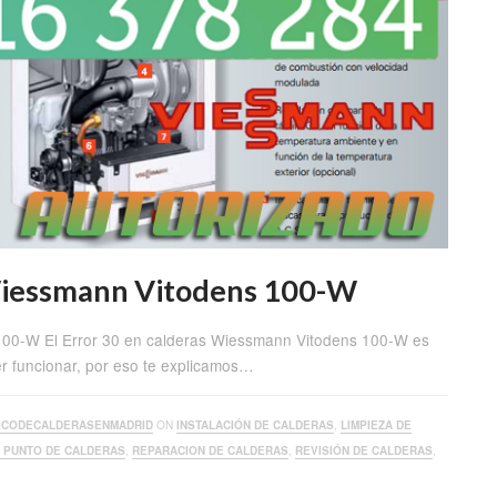
 Wiessmann Vitodens 100-W
100-W El Error 30 en calderas Wiessmann Vitodens 100-W es
er funcionar, por eso te explicamos…
ICODECALDERASENMADRID
ON
INSTALACIÓN DE CALDERAS
,
LIMPIEZA DE
A PUNTO DE CALDERAS
,
REPARACION DE CALDERAS
,
REVISIÓN DE CALDERAS
,