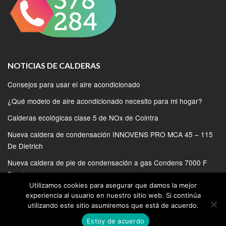
NOTICIAS DE CALDERAS
Consejos para usar el aire acondicionado
¿Qué modelo de aire acondicionado necesito para mi hogar?
Calderas ecológicas clase 5 de NOx de Cointra
Nueva caldera de condensación INNOVENS PRO MCA 45 – 115
De Dietrich
Nueva caldera de pie de condensación a gas Condens 7000 F
Bosch
Utilizamos cookies para asegurar que damos la mejor
experiencia al usuario en nuestro sitio web. Si continúa
utilizando este sitio asumiremos que está de acuerdo.
Estoy de acuerdo
© 2020 | SERVICIO TECNICO DE CALDERAS EN MADRID