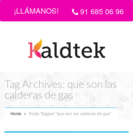
¡LLÁMANOS!
91 685 06 96
LLÁMANOS:
916 850 696
| EMAIL
info@servicio-tecnico-de-
calderas-en-madrid.com
Tag Archives: que son las
calderas de gas
Home
Posts Tagged "que son las calderas de gas"