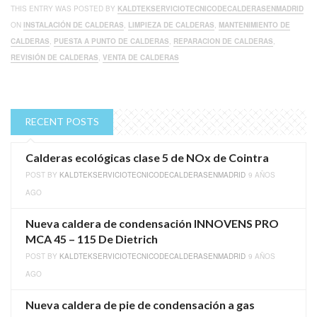
THIS ENTRY WAS POSTED BY
KALDTEKSERVICIOTECNICODECALDERASENMADRID
ON
INSTALACIÓN DE CALDERAS
,
LIMPIEZA DE CALDERAS
,
MANTENIMIENTO DE
CALDERAS
,
PUESTA A PUNTO DE CALDERAS
,
REPARACION DE CALDERAS
,
REVISIÓN DE CALDERAS
,
VENTA DE CALDERAS
RECENT POSTS
Calderas ecológicas clase 5 de NOx de Cointra
POST BY
KALDTEKSERVICIOTECNICODECALDERASENMADRID
9 AÑOS
AGO
Nueva caldera de condensación INNOVENS PRO
MCA 45 – 115 De Dietrich
POST BY
KALDTEKSERVICIOTECNICODECALDERASENMADRID
9 AÑOS
AGO
Nueva caldera de pie de condensación a gas