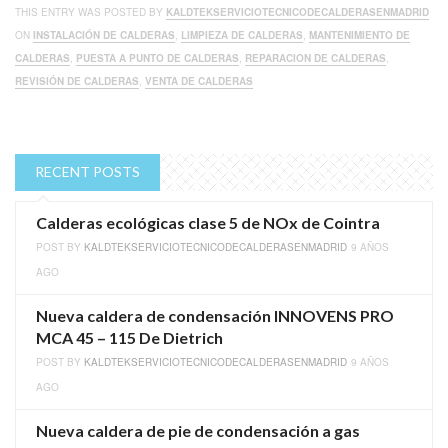
THIS ENTRY WAS POSTED BY
KALDTEKSERVICIOTECNICODECALDERASENMADRID
ON
INSTALACIÓN DE CALDERAS
,
LIMPIEZA DE CALDERAS
,
MANTENIMIENTO DE
CALDERAS
,
PUESTA A PUNTO DE CALDERAS
,
REPARACION DE CALDERAS
,
REVISIÓN DE CALDERAS
,
VENTA DE CALDERAS
RECENT POSTS
Calderas ecológicas clase 5 de NOx de Cointra
POST BY
KALDTEKSERVICIOTECNICODECALDERASENMADRID
9 AÑOS
AGO
Nueva caldera de condensación INNOVENS PRO
MCA 45 – 115 De Dietrich
POST BY
KALDTEKSERVICIOTECNICODECALDERASENMADRID
9 AÑOS
AGO
Nueva caldera de pie de condensación a gas