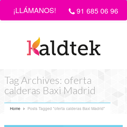
¡LLÁMANOS!
91 685 06 96
LLÁMANOS:
916 850 696
| EMAIL
info@servicio-tecnico-de-
calderas-en-madrid.com
Tag Archives: oferta
calderas Baxi Madrid
Home
Posts Tagged "oferta calderas Baxi Madrid"