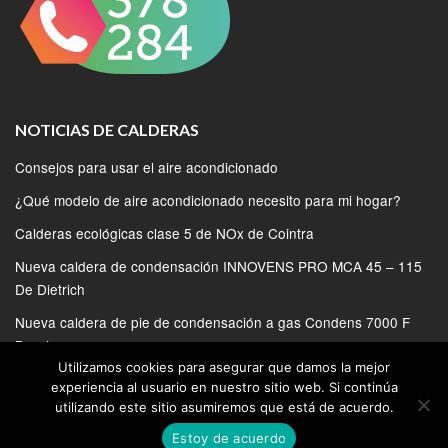
NOTICIAS DE CALDERAS
Consejos para usar el aire acondicionado
¿Qué modelo de aire acondicionado necesito para mi hogar?
Calderas ecológicas clase 5 de NOx de Cointra
Nueva caldera de condensación INNOVENS PRO MCA 45 – 115
De Dietrich
Nueva caldera de pie de condensación a gas Condens 7000 F
Bosch
Utilizamos cookies para asegurar que damos la mejor
experiencia al usuario en nuestro sitio web. Si continúa
utilizando este sitio asumiremos que está de acuerdo.
Estoy de acuerdo
© 2020 | SERVICIO TECNICO DE CALDERAS EN MADRID