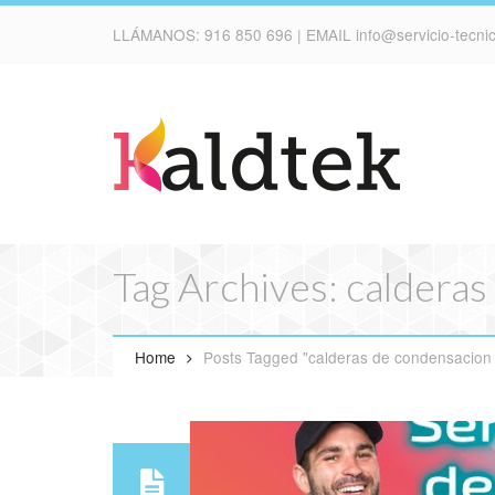
LLÁMANOS:
916 850 696
| EMAIL
info@servicio-tecn
Tag Archives: calderas
Home
Posts Tagged "calderas de condensacion V