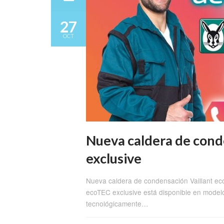
27
OCT
Nueva caldera de cond
exclusive
Nueva caldera de condensación Vaillant ec
ecoTEC exclusive está disponible en modelo
tecnológicamente…