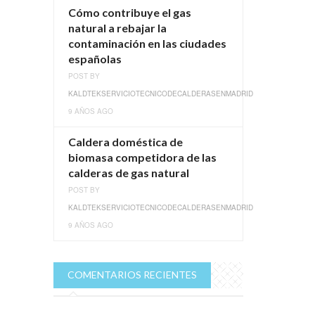
Cómo contribuye el gas
natural a rebajar la
contaminación en las ciudades
españolas
POST BY
KALDTEKSERVICIOTECNICODECALDERASENMADRID
9 AÑOS AGO
Caldera doméstica de
biomasa competidora de las
calderas de gas natural
POST BY
KALDTEKSERVICIOTECNICODECALDERASENMADRID
9 AÑOS AGO
COMENTARIOS RECIENTES