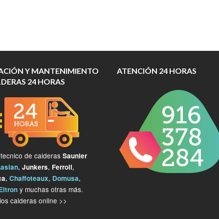
ACIÓN Y MANTENIMIENTO
ATENCIÓN 24 HORAS
LDERAS 24 HORAS
 tecnico de calderas
Saunier
Lasian,
Junkers
,
Ferroli
,
ca
, Chaffoteaux, Domusa,
y muchas otras más.
Eltron
os calderas online >>