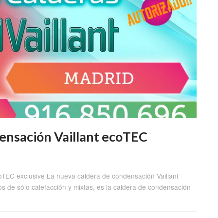
ensación Vaillant ecoTEC
oTEC exclusive La nueva caldera de condensación Vaillant
s de sólo calefacción y mixtas, es la caldera de condensación