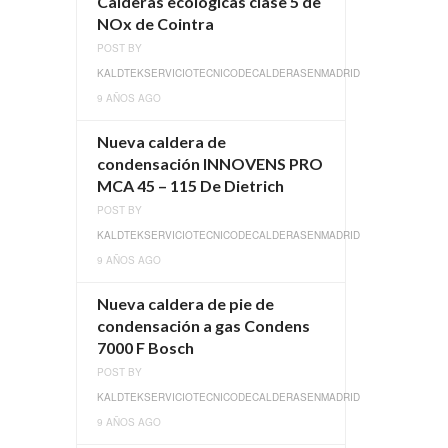
Calderas ecológicas clase 5 de
NOx de Cointra
POST BY
KALDTEKSERVICIOTECNICODECALDERASENMADRID
9 AÑOS AGO
Nueva caldera de
condensación INNOVENS PRO
MCA 45 – 115 De Dietrich
POST BY
KALDTEKSERVICIOTECNICODECALDERASENMADRID
9 AÑOS AGO
Nueva caldera de pie de
condensación a gas Condens
7000 F Bosch
POST BY
KALDTEKSERVICIOTECNICODECALDERASENMADRID
9 AÑOS AGO