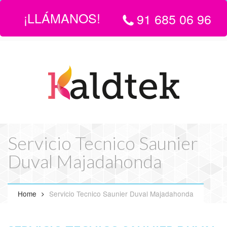
¡LLÁMANOS!
91 685 06 96
LLÁMANOS:
916 850 696
| EMAIL
info@servicio-tecnico-de-
calderas-en-madrid.com
Servicio Tecnico Saunier
Duval Majadahonda
Home
Servicio Tecnico Saunier Duval Majadahonda