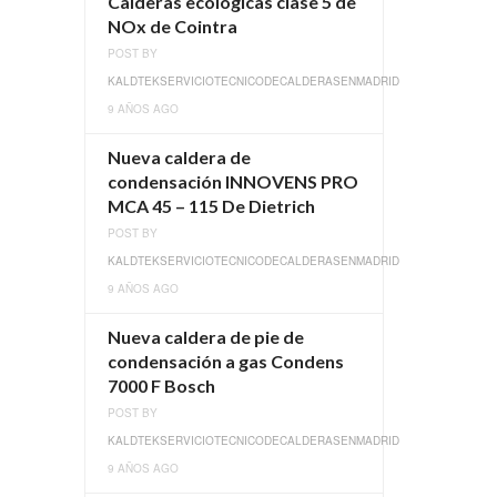
Calderas ecológicas clase 5 de
NOx de Cointra
POST BY
KALDTEKSERVICIOTECNICODECALDERASENMADRID
9 AÑOS AGO
Nueva caldera de
condensación INNOVENS PRO
MCA 45 – 115 De Dietrich
POST BY
KALDTEKSERVICIOTECNICODECALDERASENMADRID
9 AÑOS AGO
Nueva caldera de pie de
condensación a gas Condens
7000 F Bosch
POST BY
KALDTEKSERVICIOTECNICODECALDERASENMADRID
9 AÑOS AGO