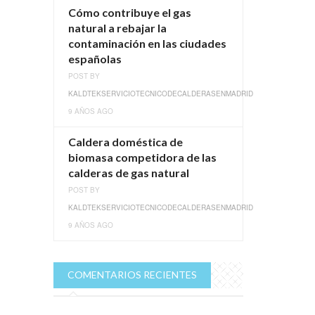
Cómo contribuye el gas
natural a rebajar la
contaminación en las ciudades
españolas
POST BY
KALDTEKSERVICIOTECNICODECALDERASENMADRID
9 AÑOS AGO
Caldera doméstica de
biomasa competidora de las
calderas de gas natural
POST BY
KALDTEKSERVICIOTECNICODECALDERASENMADRID
9 AÑOS AGO
COMENTARIOS RECIENTES