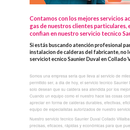
Contamos con los mejores servicios ad
gas de nuestros clientes particulares
confian en nuestro servicio tecnico Sau
Si estás buscando atención profesional par
instalacion de calderas del fabricante, no
serviciot ecnico Saunier Duval en Collado V
Somos una empresa seria que lleva al servicio de mile
permitido ser, a dia de hoy, el servicio tecnico Saunie
solo desean que su caldera sea atendida por los mejor
Cuando un equipo como el nuestro hace las cosas como
apreciar en forma de calderas durables, efectivas, efi
equipo de especialistas autorizados de nuestro servicio
Nuestro servicio tecnico Saunier Duval Collado Villalb
precisas, eficaces, rápidas y económicas para que pue