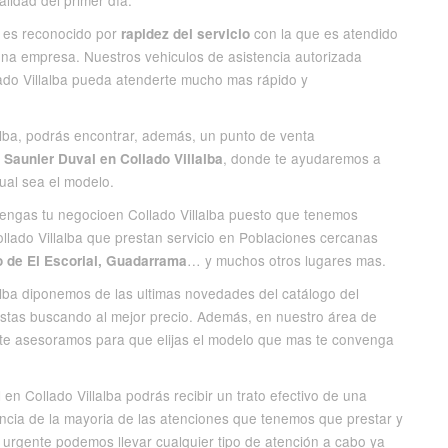
lidad del primer día.
a es reconocido por
con la que es atendido
rapidez del servicio
 una empresa. Nuestros vehiculos de asistencia autorizada
lado Villalba pueda atenderte mucho mas rápido y
lalba, podrás encontrar, además, un punto de venta
, donde te ayudaremos a
 Saunier Duval en Collado Villalba
ual sea el modelo.
tengas tu negocioen Collado Villalba puesto que tenemos
ollado Villalba que prestan servicio en Poblaciones cercanas
… y muchos otros lugares mas.
o de El Escorial, Guadarrama
lalba diponemos de las ultimas novedades del catálogo del
estas buscando al mejor precio. Además, en nuestro área de
te asesoramos para que elijas el modelo que mas te convenga
en Collado Villalba podrás recibir un trato efectivo de una
cia de la mayoria de las atenciones que tenemos que prestar y
 urgente podemos llevar cualquier tipo de atención a cabo ya