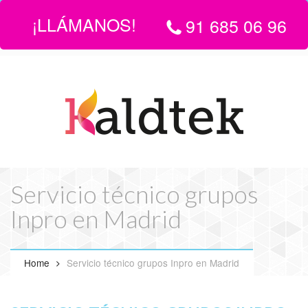
¡LLÁMANOS!
91 685 06 96
LLÁMANOS:
916 850 696
| EMAIL
info@servicio-tecnico-de-
calderas-en-madrid.com
Servicio técnico grupos
Inpro en Madrid
Home
Servicio técnico grupos Inpro en Madrid