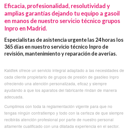
Eficacia, profesionalidad, resolutividad y
amplias garantías dejando tu equipo a gasoil
en manos de nuestro servicio técnico grupos
Inpro en Madrid.
Especialistas de asistencia urgente las 24 horas los
365 días en nuestro servicio técnico Inpro de
revisión, mantenimiento y reparación de averías.
Kaldtek ofrece un servicio integral adaptado a las necesidades de
cada cliente propietario de grupos de presión de gasóleo Inpro
ofreciendo una atención personalizada, eficaz y siempre
ayudando a que los aparatos del fabricante rindan de manera
adecuada.
Cumplimos con toda la reglamentación vigente para que no
tengas ningún contratiempo y todo con la certeza de que siempre
recibirás atención profesional por parte de nuestro personal
altamente cualificado con una dilatada experiencia en el sector.