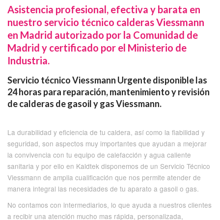
Asistencia profesional, efectiva y barata en
nuestro servicio técnico calderas Viessmann
en Madrid autorizado por la Comunidad de
Madrid y certificado por el Ministerio de
Industria.
Servicio técnico Viessmann Urgente disponible las
24 horas para reparación, mantenimiento y revisión
de calderas de gasoil y gas Viessmann.
La durabilidad y eficiencia de tu caldera, así como la fiabilidad y
seguridad, son aspectos muy importantes que ayudan a mejorar
la convivencia con tu equipo de calefacción y agua caliente
sanitaria y por ello en Kaldtek disponemos de un Servicio Técnico
Viessmann de amplia cualificación que nos permite atender de
manera integral las necesidades de tu aparato a gasoil o gas.
No contamos con intermediarios, lo que ayuda a nuestros clientes
a recibir una atención mucho mas rápida, personalizada,