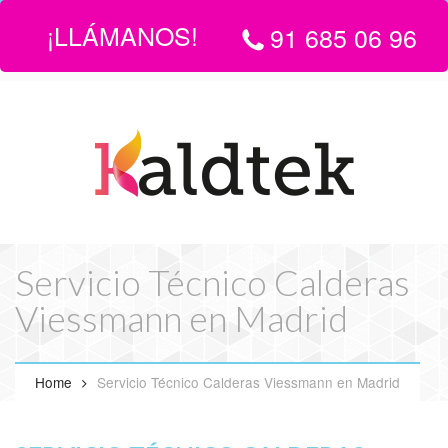
¡LLÁMANOS!
91 685 06 96
LLÁMANOS:
916 850 696
| EMAIL
info@servicio-tecnico-de-
calderas-en-madrid.com
Servicio Técnico Calderas
Viessmann en Madrid
Home
Servicio Técnico Calderas Viessmann en Madrid