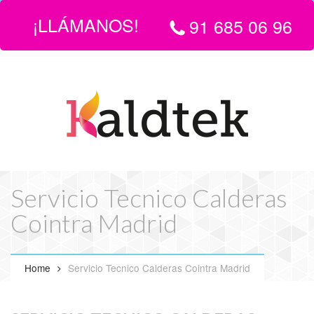
¡LLÁMANOS!
91 685 06 96
LLÁMANOS:
916 850 696
| EMAIL
info@servicio-tecnico-de-
calderas-en-madrid.com
Servicio Tecnico Calderas
Cointra Madrid
Home
Servicio Tecnico Calderas Cointra Madrid