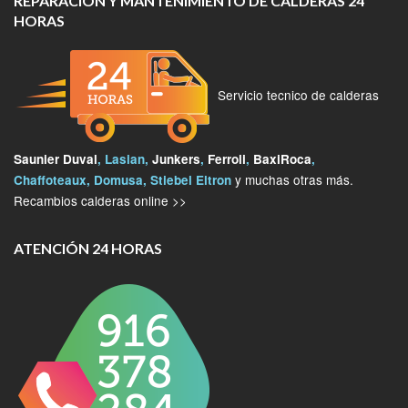
REPARACIÓN Y MANTENIMIENTO DE CALDERAS 24
HORAS
Servicio tecnico de calderas
Saunier Duval
, Lasian,
Junkers
,
Ferroli
,
BaxiRoca
,
y muchas otras más.
Chaffoteaux, Domusa, Stiebel Eltron
Recambios calderas online >>
ATENCIÓN 24 HORAS