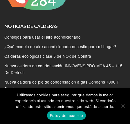
NOTICIAS DE CALDERAS
Consejos para usar el aire acondicionado
¿Qué modelo de aire acondicionado necesito para mi hogar?
Calderas ecológicas clase 5 de NOx de Cointra
Nueva caldera de condensación INNOVENS PRO MCA 45 – 115
De Dietrich
Nueva caldera de pie de condensación a gas Condens 7000 F
Bosch
Utilizamos cookies para asegurar que damos la mejor
experiencia al usuario en nuestro sitio web. Si continúa
utilizando este sitio asumiremos que está de acuerdo.
Estoy de acuerdo
© 2020 | SERVICIO TECNICO DE CALDERAS EN MADRID
BLOG