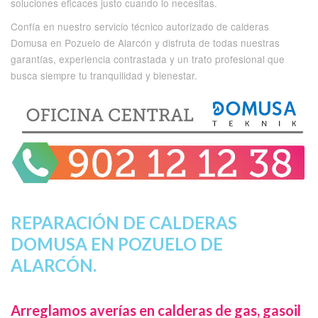
soluciones eficaces justo cuando lo necesitas.
Confía en nuestro servicio técnico autorizado de calderas
Domusa en Pozuelo de Alarcón y disfruta de todas nuestras
garantías, experiencia contrastada y un trato profesional que
busca siempre tu tranquilidad y bienestar.
REPARACIÓN DE CALDERAS
DOMUSA EN POZUELO DE
ALARCÓN.
Arreglamos averías en calderas de gas, gasoil