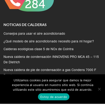
NOTICIAS DE CALDERAS
Consejos para usar el aire acondicionado
¿Qué modelo de aire acondicionado necesito para mi hogar?
Calderas ecológicas clase 5 de NOx de Cointra
Nueva caldera de condensación INNOVENS PRO MCA 45 – 115
De Dietrich
Nueva caldera de pie de condensación a gas Condens 7000 F
Bosch
Utilizamos cookies para asegurar que damos la mejor
experiencia al usuario en nuestro sitio web. Si continúa
utilizando este sitio asumiremos que está de acuerdo.
Estoy de acuerdo
© 2020 | SERVICIO TECNICO DE CALDERAS EN MADRID
BLOG