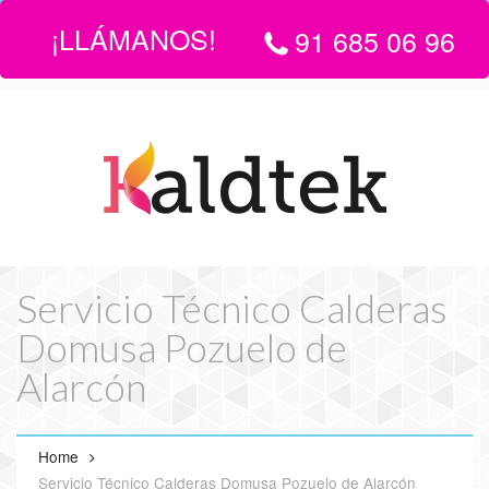
¡LLÁMANOS!
91 685 06 96
LLÁMANOS:
916 850 696
| EMAIL
info@servicio-tecnico-de-
calderas-en-madrid.com
Servicio Técnico Calderas
Domusa Pozuelo de
Alarcón
Home
Servicio Técnico Calderas Domusa Pozuelo de Alarcón